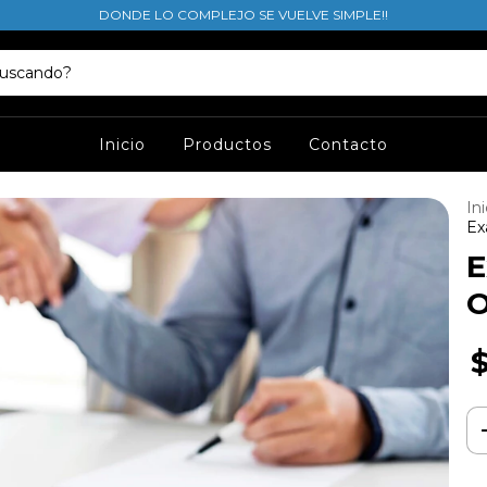
DONDE LO COMPLEJO SE VUELVE SIMPLE!!
Inicio
Productos
Contacto
Ini
Ex
E
O