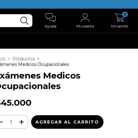
0
Ayuda
Mi cuenta
Mi carrito
cio
>
Productos
>
ámenes Medicos Ocupacionales
xámenes Medicos
cupacionales
$45.000